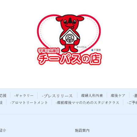
応援
-ギャラリー
-プレスリリース
産婦人科外来
産後ケア
-
談
-アロマトリートメント
-産前産後ママのためのスタジオクラス
-ご
紹介
施設案内