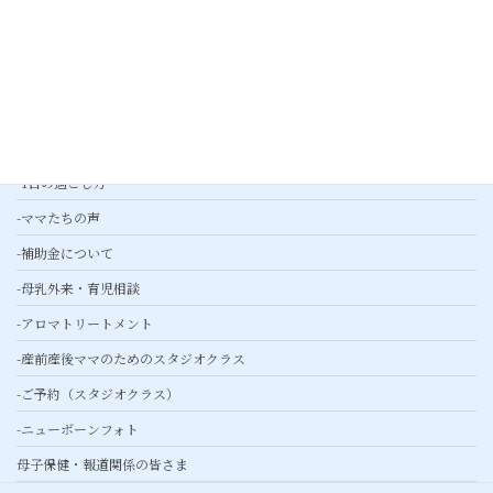
-プレスリリース
産婦人科外来
産後ケア
-基本ケア
-綾瀬産後ケアとは
-1日の過ごし方
-ママたちの声
-補助金について
-母乳外来・育児相談
-アロマトリートメント
-産前産後ママのためのスタジオクラス
-ご予約（スタジオクラス）
-ニューボーンフォト
母子保健・報道関係の皆さま