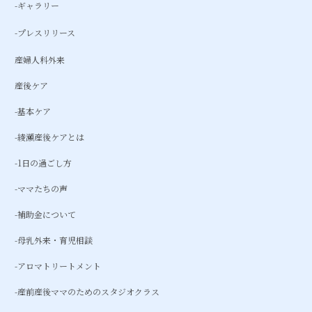
-ギャラリー
-プレスリリース
産婦人科外来
産後ケア
-基本ケア
-綾瀬産後ケアとは
-1日の過ごし方
-ママたちの声
-補助金について
-母乳外来・育児相談
-アロマトリートメント
-産前産後ママのためのスタジオクラス