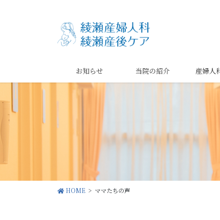
コ
ナ
ン
ビ
テ
ゲ
ン
ー
ツ
シ
に
ョ
お知らせ
当院の紹介
産婦人
移
ン
動
に
移
動
HOME
ママたちの声