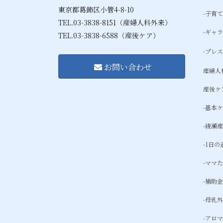
東京都葛飾区小管4-8-10
-子育
TEL.03-3838-8151（産婦人科外来）
-ギャ
TEL.03-3838-6588（産後ケア）
-プレ
お問い合わせ
産婦人
産後ケ
-基本
-綾瀬
-1日
-ママ
-補助
-母乳
-アロ