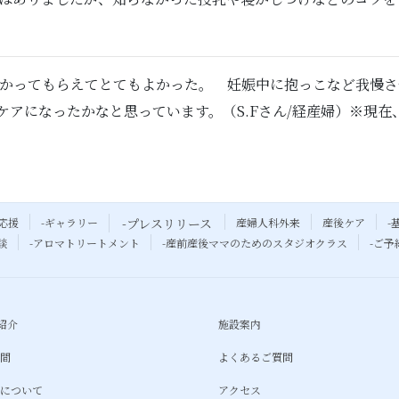
預かってもらえてとてもよかった。 妊娠中に抱っこなど我慢
ケアになったかなと思っています。（S.Fさん/経産婦）※現
応援
-ギャラリー
-プレスリリース
産婦人科外来
産後ケア
-
談
-アロマトリートメント
-産前産後ママのためのスタジオクラス
-ご
紹介
施設案内
時間
よくあるご質問
約について
アクセス