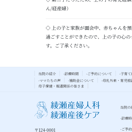
ん/経産婦）
◇ 上の子と家族が面会中、赤ちゃんを
過ごすことができたので、上の子の心の
す。ご了承ください。
当院の紹介
-診療時間
-ご予約について
-子育て
-ママたちの声
-補助金について
-母乳外来・育児相
母子保健・報道関係の皆さま
当院の
-診療
-ご予
〒124-0001