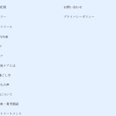
て応援
お問い合わせ
ラリー
プライバシーポリシー
スリリース
科外来
ア
ケア
産後ケアとは
の過ごし方
たちの声
金について
外来・育児相談
マトリートメント