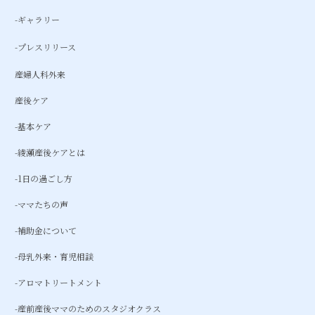
-ギャラリー
-プレスリリース
産婦人科外来
産後ケア
-基本ケア
-綾瀬産後ケアとは
-1日の過ごし方
-ママたちの声
-補助金について
-母乳外来・育児相談
-アロマトリートメント
-産前産後ママのためのスタジオクラス