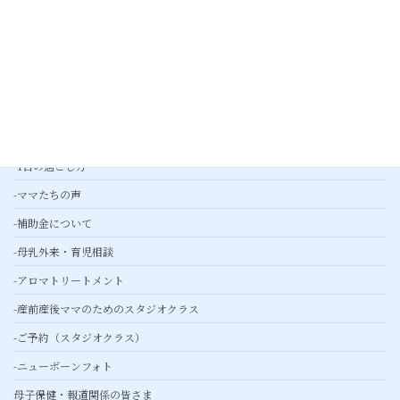
-プレスリリース
産婦人科外来
産後ケア
-基本ケア
-綾瀬産後ケアとは
-1日の過ごし方
-ママたちの声
-補助金について
-母乳外来・育児相談
-アロマトリートメント
-産前産後ママのためのスタジオクラス
-ご予約（スタジオクラス）
-ニューボーンフォト
母子保健・報道関係の皆さま