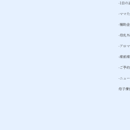
-1日
-ママ
-補助
-母乳
-アロ
-産前
-ご予
-ニュ
母子保