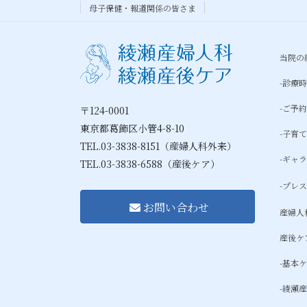
母子保健・報道関係の皆さま
当院の
-診療
-ご予
〒124-0001
東京都葛飾区小管4-8-10
-子育
TEL.03-3838-8151（産婦人科外来）
-ギャ
TEL.03-3838-6588（産後ケア）
-プレ
お問い合わせ
産婦人
産後ケ
-基本
-綾瀬