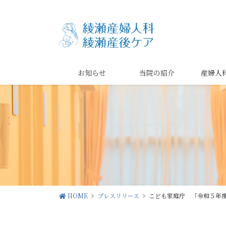
コ
ナ
ン
ビ
テ
ゲ
ン
ー
ツ
シ
に
ョ
お知らせ
当院の紹介
産婦人
移
ン
動
に
移
動
HOME
プレスリリース
こども家庭庁 「令和５年