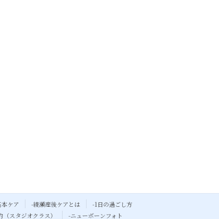
基本ケア
-綾瀬産後ケアとは
-1日の過ごし方
予約（スタジオクラス）
-ニューボーンフォト