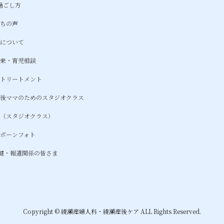
の過ごし方
たちの声
金について
外来・育児相談
マトリートメント
産後ママのためのスタジオクラス
約（スタジオクラス）
ーボーンフォト
健・報道関係の皆さま
Copyright © 綾瀬産婦人科・綾瀬産後ケア ALL Rights Reserved.