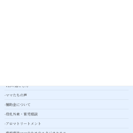
-ご予約について
-子育て応援
-ギャラリー
-プレスリリース
産婦人科外来
産後ケア
-基本ケア
-綾瀬産後ケアとは
-1日の過ごし方
-ママたちの声
-補助金について
-母乳外来・育児相談
-アロマトリートメント
-産前産後ママのためのスタジオクラス