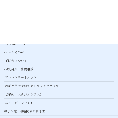
-プレスリリース
産婦人科外来
産後ケア
-基本ケア
-綾瀬産後ケアとは
-1日の過ごし方
-ママたちの声
-補助金について
-母乳外来・育児相談
-アロマトリートメント
-産前産後ママのためのスタジオクラス
-ご予約（スタジオクラス）
-ニューボーンフォト
母子保健・報道関係の皆さま