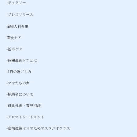
-ギャラリー
-プレスリリース
産婦人科外来
産後ケア
-基本ケア
-綾瀬産後ケアとは
-1日の過ごし方
-ママたちの声
-補助金について
-母乳外来・育児相談
-アロマトリートメント
-産前産後ママのためのスタジオクラス