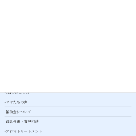
-診療時間
-ご予約について
-子育て応援
-ギャラリー
-プレスリリース
産婦人科外来
産後ケア
-基本ケア
-綾瀬産後ケアとは
-1日の過ごし方
-ママたちの声
-補助金について
-母乳外来・育児相談
-アロマトリートメント