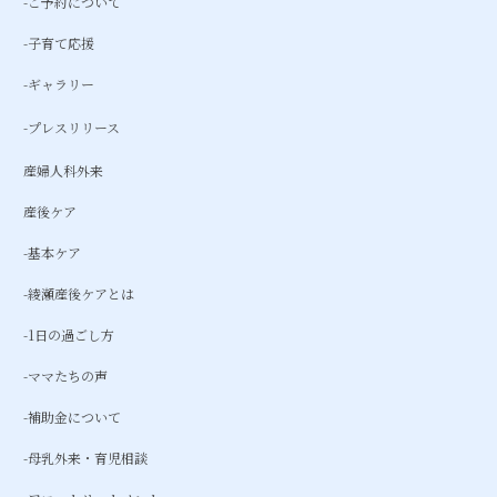
-ご予約について
-子育て応援
-ギャラリー
-プレスリリース
産婦人科外来
産後ケア
-基本ケア
-綾瀬産後ケアとは
-1日の過ごし方
-ママたちの声
-補助金について
-母乳外来・育児相談